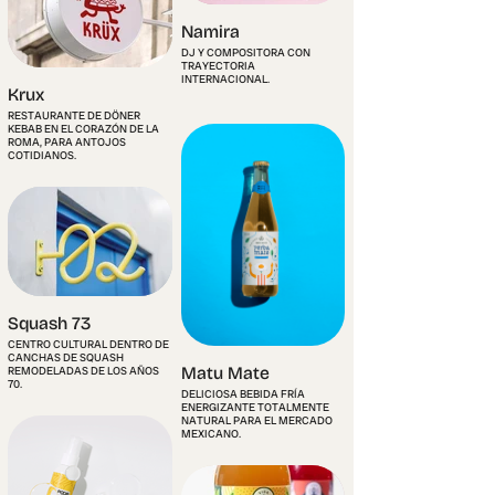
Namira
DJ Y COMPOSITORA CON
TRAYECTORIA
INTERNACIONAL.
Krux
RESTAURANTE DE DÖNER
KEBAB EN EL CORAZÓN DE LA
ROMA, PARA ANTOJOS
COTIDIANOS.
Squash 73
CENTRO CULTURAL DENTRO DE
CANCHAS DE SQUASH
Matu Mate
REMODELADAS DE LOS AÑOS
70.
DELICIOSA BEBIDA FRÍA
ENERGIZANTE TOTALMENTE
NATURAL PARA EL MERCADO
MEXICANO.