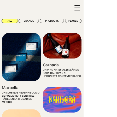
ALL
BRANDS
PRODUCTS
PLACES
Carnada
UN VINO NATURAL DISEÑADO
PARA CAUTIVAR AL
HEDONISTA CONTEMPORÁNEO.
Marbella
UN CLUB QUE REDEFINE COMO
SE PUEDE VER Y SENTIR EL
PÁDEL EN LA CIUDAD DE
MÉXICO.