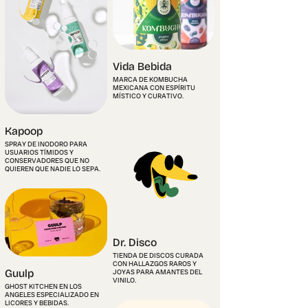
Vida Bebida
MARCA DE KOMBUCHA
MEXICANA CON ESPÍRITU
MÍSTICO Y CURATIVO.
Kapoop
SPRAY DE INODORO PARA
USUARIOS TÍMIDOS Y
CONSERVADORES QUE NO
QUIEREN QUE NADIE LO SEPA.
Dr. Disco
TIENDA DE DISCOS CURADA
CON HALLAZGOS RAROS Y
Guulp
JOYAS PARA AMANTES DEL
VINILO.
GHOST KITCHEN EN LOS
ANGELES ESPECIALIZADO EN
LICORES Y BEBIDAS.