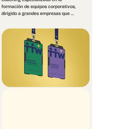
formación de equipos corporativos, 
dirigido a grandes empresas que 
buscan fortalecer su cultura y 
liderazgo. Su identidad debía 
transmitir seriedad, confianza y 
profesionalismo, sin perder un toque 
ligero y accesible.

Dado que el equipo detrás de 
TheTribeWisdom no está orientado al 
diseño y prefiere herramientas 
prácticas y accesibles, optamos por 
utilizar Poppins, una tipografía open 
source, limpia, funcional y fácil de 
implementar en cualquier entorno 
digital o impreso.

El logotipo se resolvió con un 