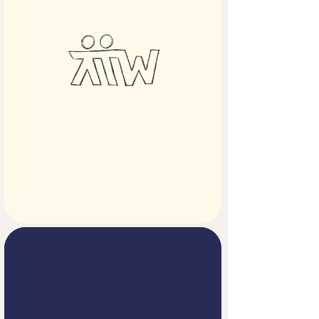
monograma limpio y minimalista, 
diseñado para adaptarse a cualquier 
aplicación: desde una presentación 
hasta un bolígrafo o uniforme. A partir 
de las iniciales TTW, creamos una 
representación abstracta de equipo y 
sabiduría, incorporando elementos 
geométricos sutiles sobre las letras, 
aprovechando su forma que recuerda 
a figuras humanas. Para 
complementar la identidad, 
desarrollamos ilustraciones y 
contenedores fotográficos que 
aportan una personalidad ligera y 
directa, representando de manera 
visual y accesible los servicios que 
ofrecen.