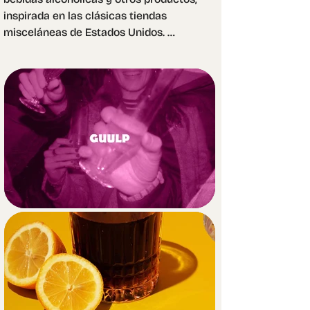
inspirada en las clásicas tiendas 
misceláneas de Estados Unidos. 
Pensada para un público joven, 
principalmente universitarios que 
suelen organizar fiestas pero con 
presupuestos limitados, la marca 
apuesta por una identidad divertida, 
accesible y sin complicaciones.

El elemento distintivo de la identidad 
es un simpático elefante borracho, 
que aporta personalidad y hace de 
GUULP una marca fácil de recordar. 
Lo acompañamos con una tipografía 
audaz y juguetona, además de 
gráficos secundarios pensados para 
darle ritmo y humor a todas sus 
aplicaciones. 
