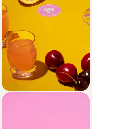
Sabemos que la experiencia de 
usuario al abrir el paquete es clave 
para este público, así que diseñamos 
un packaging de entrega llamativo y 
memorable. Para la fotografía, 
recreamos los momentos clave de 
una buena fiesta: la llegada de las 
bebidas, el brindis, la mezcla de 
cócteles y ese divertido caos del 
afterparty.  Así, GUULP se posiciona 
como el cómplice ideal para que la 
fiesta nunca