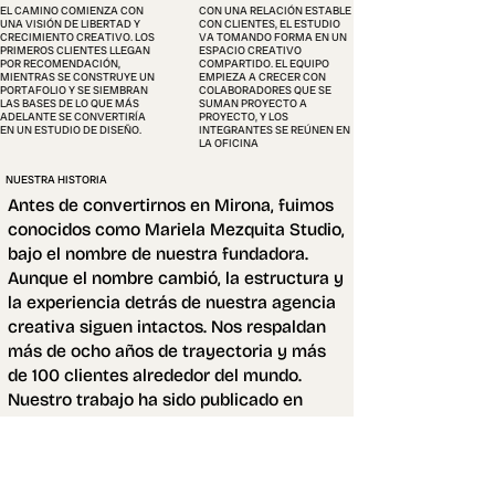
EL CAMINO COMIENZA CON
CON UNA RELACIÓN ESTABLE
UNA VISIÓN DE LIBERTAD Y
CON CLIENTES, EL ESTUDIO
CRECIMIENTO CREATIVO. LOS
VA TOMANDO FORMA EN UN
PRIMEROS CLIENTES LLEGAN
ESPACIO CREATIVO
POR RECOMENDACIÓN,
COMPARTIDO. EL EQUIPO
MIENTRAS SE CONSTRUYE UN
EMPIEZA A CRECER CON
PORTAFOLIO Y SE SIEMBRAN
COLABORADORES QUE SE
LAS BASES DE LO QUE MÁS
SUMAN PROYECTO A
ADELANTE SE CONVERTIRÍA
PROYECTO, Y LOS
EN UN ESTUDIO DE DISEÑO.
INTEGRANTES SE REÚNEN EN
LA OFICINA
NUESTRA HISTORIA
Antes de convertirnos en Mirona, fuimos
conocidos como Mariela Mezquita Studio,
bajo el nombre de nuestra fundadora.
Aunque el nombre cambió, la estructura y
la experiencia detrás de nuestra agencia
creativa siguen intactos. Nos respaldan
más de ocho años de trayectoria y más
de 100 clientes alrededor del mundo.
Nuestro trabajo ha sido publicado en
libros y revistas tanto nacionales como
internacionales.