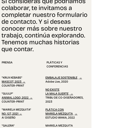
Si consideras que podríamos
colaborar, te invitamos a
completar nuestro formulario
de contacto. Y si deseas
conocer más sobre nuestro
trabajo, continúa explorando.
Tenemos muchas historias
que contar.
PRENSA
PLÁTICAS Y
CONFERENCIAS
"KRUX KEBABS"
EMBALAJE SOSTENIBLE
→
MASCOT, 2023
→
Adobe Live, 2020
COUNTER–PRINT
NO EXISTE
"GUULP"
LA MALA SUERTE
→
ANIMAL LOGO, 2022
→
TRIBU DE CO-DISEÑADORES,
COUNTER–PRINT
2023
"MARIELA MEZQUITA"
PLÁTICA CON
NO. 127, 2021
→
MARIELA MEZQUITA
→
A! DISEÑO
ESTUDIO WIKKA, 2022
"GALERA"
MARIELA MEZQUITA