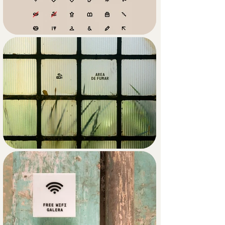
recicladas como tarjetas de 
presentación, reforzando la identidad 
del espacio a través de una lógica de 
upcycling consciente.

El logotipo corporativo, representado 
por un nudo abstracto, simboliza 
comunidad y amistad. Para 
aplicaciones como los menús, se optó 
por un diseño funcional y acogedor, 
basado en impresiones tamaño A4 de 
fácil sustitución, lo que permite 
actualizar los contenidos con 
frecuencia.

Con el fin de mantener una identidad 
visual coherente pese a la diversidad 
de eventos, se desarrolló un sistema 
visual claro y flexible que utiliza 
recursos como el color, la tipografía y 