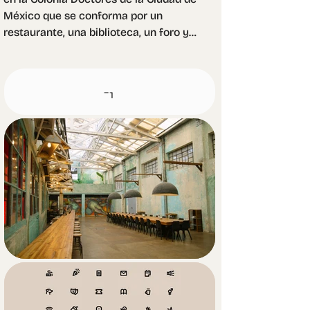
México que se conforma por un 
restaurante, una biblioteca, un foro y 
un espacio de co-working. El equipo 
de diseño desarrolló un sistema de 
señalización versátil para Galera, 
utilizando cajas de acrílico luminoso 
en color blanco que funcionan 
eficazmente tanto de día como de 
noche. Esta propuesta estética, limpia 
y minimalista, contrasta con los 
muros verdes texturizados y la 
arquitectura ecléctica del lugar.

Con un enfoque en la sostenibilidad, el 
equipo reutilizó materiales existentes: 
la plomería de cobre se transformó en 
una escultura en la entrada, y 
radiografías antiguas fueron 