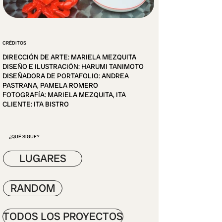
protagonismo. La cocina rústica se 
fusiona con la cultura global que vibra 
en Berlín.
CRÉDITOS
DIRECCIÓN DE ARTE: MARIELA MEZQUITA
DISEÑO E ILUSTRACIÓN: HARUMI TANIMOTO
DISEÑADORA DE PORTAFOLIO: ANDREA
PASTRANA, PAMELA ROMERO
FOTOGRAFÍA: MARIELA MEZQUITA, ITA
CLIENTE: ITA BISTRO
¿QUÉ SIGUE?
LUGARES
RANDOM
TODOS LOS PROYECTOS