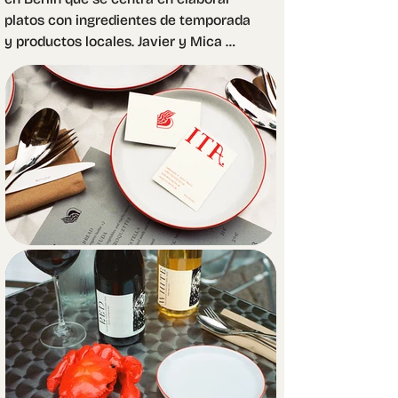
platos con ingredientes de temporada 
y productos locales. Javier y Mica 
crean una fusión única de platos 
latinoamericanos con productos 
orgánicos de la región. El espíritu del 
proyecto está fuertemente 
influenciado por el enorme horno de 
leña donde cocinan la mayor parte de 
sus platos.

El fuego, la leña, los patrones 
naturales e incluso el propio horno 
son la fuente de inspiración para la 
identidad de la marca. A través de 
estos elementos, logramos una 
atmósfera rústica. Los combinamos 
con un diseño minimalista donde la 
simplicidad y la practicidad cobran 