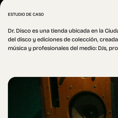
ESTUDIO DE CASO
Dr. Disco es una tienda ubicada en la Ciud
del disco y ediciones de colección, cread
música y profesionales del medio: DJs, pro
Conscientes de que este público valora lo 
el mismo cuidado que un buen vinilo los ap
de compra. Desde el recibo hasta la caja d
personalidad.

Creamos una serie de tipografías y una ma
juntos conforman un sistema visual flexib
además en la vida nocturna activa de nue