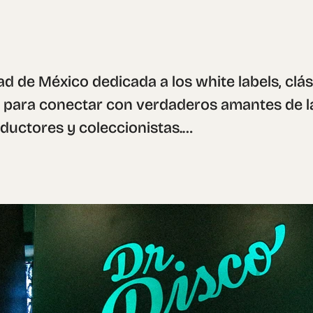
ad de México dedicada a los white labels, clás
a para conectar con verdaderos amantes de la
ductores y coleccionistas.

old school y los productos físicos, diseñamos
licativos impresos para hacer única la experi
e envío, todo comunica estilo, nostalgia y 
scota inspirada en el diseño gráfico vintage,
le y adaptable para distintos formatos.  Pens
stros clientes, desarrollamos merchandising 