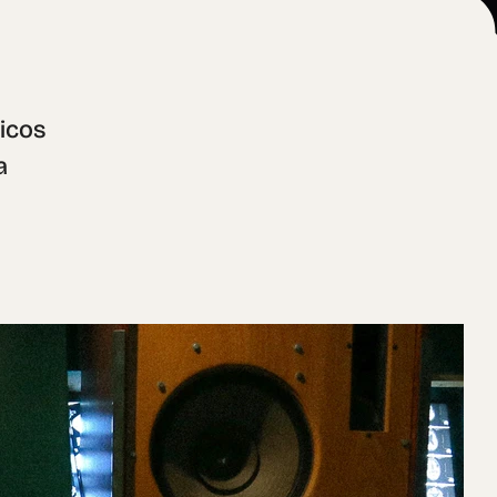
icos 
 
 con 
encia 
 que 
ando 