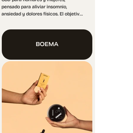
pensado para aliviar insomnio, 
ansiedad y dolores físicos. El objetivo 
de esta marca fue desarrollar un 
diseño que transmitiera equilibrio y 
bienestar para cualquiera que busque 
bienestar, sin distinción de género.

Creamos dígitos personalizados para 
clasificar los productos según su 
concentración de CBD por miligramo: 1 
como la opción más suave y 3 como 
la más intensa. Además, diseñamos un 
patrón orgánico para el interior de la 
caja, inspirado en el arte del rock 
balance, símbolo de armonía y 
bienestar. Así, la cara exterior se 
mantiene minimalista, mientras que el 
interior sorprende con un gráfico 