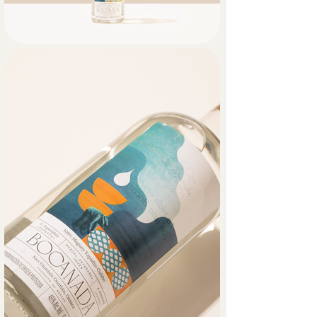
proceso de la fabricación del mezcal 
desde una perspectiva cíclica: un 
regalo de los dioses que cae del cielo, 
crece como agave y regresa al cielo 
en forma de vapor cuando se cocina 
el maguey.. El Maestro Mezcalero 
protagoniza esta narrativa, reflejando 
su labor diaria y el respeto que 
Bocanada brinda a cada productor 
con el que colabora.

Como contraste a este universo 
místico y tradicional, la fotografía de 
producto adopta un estilo minimalista, 
geométrico y editorial, generando una 
imagen contemporánea que conecta 
con su audiencia actual. Lo antiguo y 
lo nuevo conviven, y el ciclo continúa.