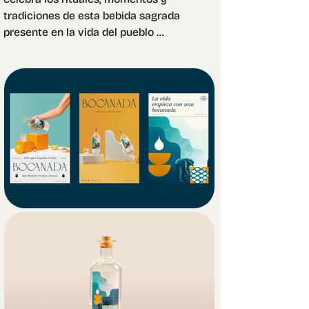
tradiciones de esta bebida sagrada 
presente en la vida del pueblo 
oaxaqueño. Su lema, “La vida 
comienza con un suspiro”, resume el 
respeto y el simbolismo que rodean 
cada sorbo. A través de la identidad 
visual, enfatizamos su proceso 
artesanal que conserva su esencia 
ancestral mientras dialoga con el 
mercado contemporáneo de 
destilados de agave. De Oaxaca para 
el mundo, el mezcal es una bebida que 
se ha popularizado en los últimos 
años tanto por jóvenes como por 
conocedores.

El elemento central del sistema visual 
es una ilustración que narra el 